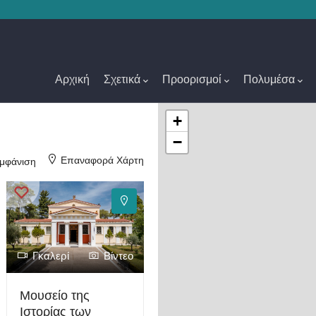
Main
Navigation
Αρχική
Σχετικά
Προορισμοί
Πολυμέσα
+
−
Επαναφορά Χάρτη
μφάνιση
Γκαλερί
Βίντεο
Μουσείο της
Ιστορίας των