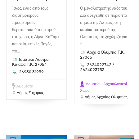
Ίσως, ένας από τους
Ο μεγαλοπρεπής ναός του
διασημότερους
Δία ανεγέρθη σε περίοπτο
προορισμούς
σημείο της Άλτεως, στη
θεραπευτικού τουρισμού
καρδιά του ιερού της
στη χώρα, η Λίμνη Καϊάφα
Ολυμπίας και ξεχώριζε για
και οι Ιαματικές Πηγές,
τ...
πο...
Αρχαία Ολυμπία Τ.Κ.
27065
Ιαματικά Λουτρά
Καϊάφα Τ.Κ. 27054
2624022742 /
2624023753
26930 31939
Μουσεία - Αρχαιολογικοί
Αξιοθέατα
Χώροι
Δήμος Ζαχάρως
Δήμος Αρχαίας Ολυμπίας