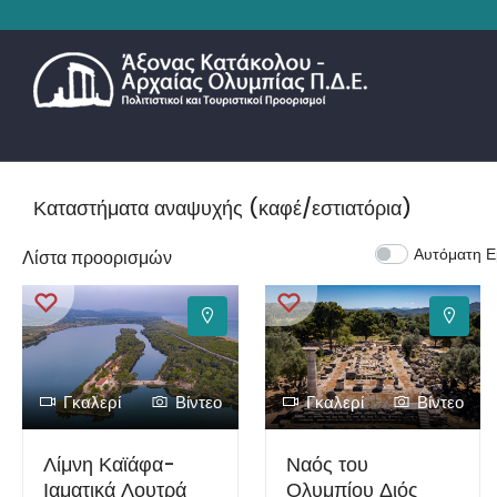
Καταστήματα αναψυχής (καφέ/εστιατόρια)
Αυτόματη Ε
Λίστα προορισμών
Γκαλερί
Βίντεο
Γκαλερί
Βίντεο
Λίμνη Καϊάφα-
Ναός του
Ιαματικά Λουτρά
Ολυμπίου Διός