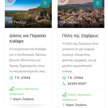
Γκαλερί
Γκαλερί
Δάσος και Παραλία
Πόλη της Ζαχάρως
Καϊάφα
Η πόλη της Ζαχάρως είναι
Η λουτρόπολη του Καϊάφα,
χτισμένη σε μία εύφορη
και ο συνδυασμός, δάσους,
περιοχή, εξαιρετικής
βουνού, θάλασσας και
φυσικής ομορφιάς, και με
λίμνης, δημιουργούν ίσως
μεγάλο αρχαιολογικό
το πιο μεγαλοπρεπές σκη...
ενδιαφ...
Τ.Κ. 27054
Τ.Κ. 27054
26250 41257
Στάσεις Θεματικών
Διαδρομών
Στάσεις Θεματικών
Δήμος Ζαχάρως
Διαδρομών
Δήμος Ζαχάρως