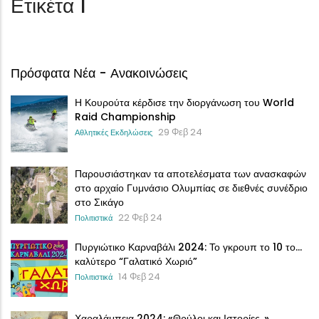
Ετικέτα 1
Πρόσφατα Νέα - Ανακοινώσεις
Η Κουρούτα κέρδισε την διοργάνωση του World
Raid Championship
29 Φεβ 24
Αθλητικές Εκδηλώσεις
Παρουσιάστηκαν τα αποτελέσματα των ανασκαφών
στο αρχαίο Γυμνάσιο Ολυμπίας σε διεθνές συνέδριο
στο Σικάγο
22 Φεβ 24
Πολιτιστικά
Πυργιώτικο Καρναβάλι 2024: Το γκρουπ το 10 το…
καλύτερο “Γαλατικό Χωριό”
14 Φεβ 24
Πολιτιστικά
Χαραλάμπεια 2024: «Θρύλοι και Ιστορίες..»