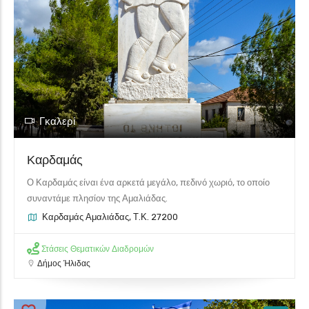
Γκαλερί
Καρδαμάς
Ο Καρδαμάς είναι ένα αρκετά μεγάλο, πεδινό χωριό, το οποίο
συναντάμε πλησίον της Αμαλιάδας.
Καρδαμάς Αμαλιάδας, Τ.Κ. 27200
Στάσεις Θεματικών Διαδρομών
Δήμος Ήλιδας