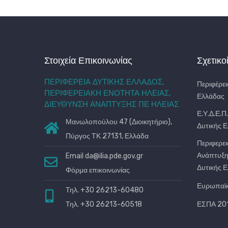
Στοιχεία Επικοινωνίας
Σχετικο
ΠΕΡΙΦΕΡΕΙΑ ΔΥΤΙΚΗΣ ΕΛΛΑΔΟΣ,
Περιφέρει
ΠΕΡΙΦΕΡΕΙΑΚΗ ΕΝΟΤΗΤΑ ΗΛΕΙΑΣ,
Ελλάδας
ΔΙΕΥΘΥΝΣΗ ΑΝΑΠΤΥΞΗΣ ΠΕ ΗΛΕΙΑΣ
Ε.Υ.Δ.Ε.Π
Μανωλοπούλου 47 (Διοικητήριο),
Δυτικής 
Πύργος ΤΚ 27131, Ελλάδα
Περιφερει
Ανάπτυξη
Email
da@ilia.pde.gov.gr
Δυτικής 
Φόρμα επικοινωνίας
Ευρωπαϊ
Τηλ. +30 26213-60480
Τηλ. +30 26213-60518
ΕΣΠΑ 201