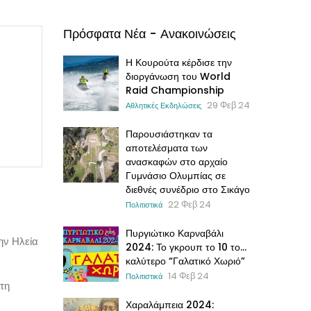
Πρόσφατα Νέα - Ανακοινώσεις
Η Κουρούτα κέρδισε την
διοργάνωση του World
Raid Championship
29 Φεβ 24
Αθλητικές Εκδηλώσεις
Παρουσιάστηκαν τα
αποτελέσματα των
ανασκαφών στο αρχαίο
Γυμνάσιο Ολυμπίας σε
διεθνές συνέδριο στο Σικάγο
22 Φεβ 24
Πολιτιστικά
Πυργιώτικο Καρναβάλι
ην Ηλεία
2024: Το γκρουπ το 10 το…
καλύτερο “Γαλατικό Χωριό”
14 Φεβ 24
Πολιτιστικά
τη
Χαραλάμπεια 2024: