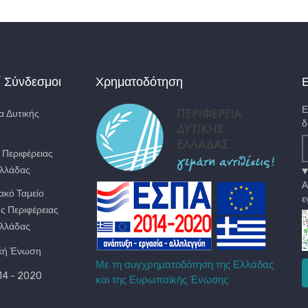
ί Σύνδεσμοι
Χρηματοδότηση
Ε
Ε
α Δυτικής
δ
. Περιφέρειας
Ελλάδας
Α
ακό Ταμείο
ε
ς Περιφέρειας
Ελλάδας
κή Ένωση
Με τη συγχρηματοδότηση της Ελλάδας
4 - 2020
και της Ευρωπαϊκής Ένωσης