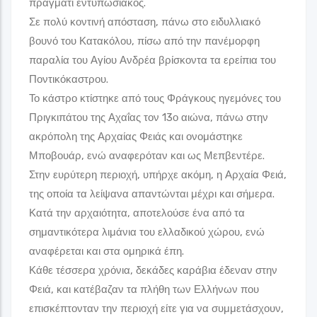
πράγματι εντυπωσιακός.
Στάση 7
Σε πολύ κοντινή απόσταση, πάνω στο ειδυλλιακό
Γκαλερί
βουνό του Κατακόλου, πίσω από την πανέμορφη
παραλία του Αγίου Ανδρέα βρίσκοντα τα ερείπια του
Παραλία Αγίου Ανδρέα - Αρχαία Φειά
Ποντικόκαστρου.
Το κάστρο κτίστηκε από τους Φράγκους ηγεμόνες του
Η Παραλία του Αγίου Ανδρέα πρόκειται για τις πιο κοσμοπολίτικες
και ιστορικές παραλίες της Ηλείας.
Πριγκιπάτου της Αχαΐας τον 13ο αιώνα, πάνω στην
Άγιος Ανδρέας Κατακόλου, Τ.Κ. 27067
ακρόπολη της Αρχαίας Φειάς και ονομάστηκε
Μποβουάρ, ενώ αναφερόταν και ως Μεπβεντέρε.
Στάσεις Θεματικών Διαδρομών
Στην ευρύτερη περιοχή, υπήρχε ακόμη, η Αρχαία Φειά,
Δήμος Πύργου
της οποία τα λείψανα απαντώνται μέχρι και σήμερα.
Κατά την αρχαιότητα, αποτελούσε ένα από τα
Στάση 8
σημαντικότερα λιμάνια του ελλαδικού χώρου, ενώ
Γκαλερί
αναφέρεται και στα ομηρικά έπη.
Κάθε τέσσερα χρόνια, δεκάδες καράβια έδεναν στην
Κορακοχώρι
Φειά, και κατέβαζαν τα πλήθη των Ελλήνων που
επισκέπτονταν την περιοχή είτε για να συμμετάσχουν,
Το Κορακοχώρι αποτελεί μια μικρή και γραφική κοινότη