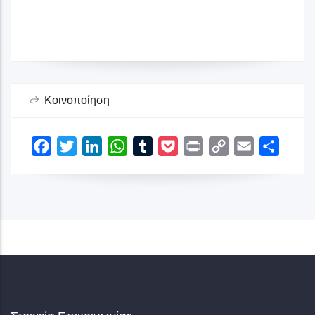
Στάση 12
Γκαλερί
Παραλία Λεβεντοχωρίου
Κοινοποίηση
Στάσεις Θεματικών Διαδρομών
Δήμος Πύργου
Facebook
Twitter
LinkedIn
WhatsApp
Tumblr
Pocket
Print
Copy
Email
Share
Link
Στάση 13
Γκαλερί
Βίντεο
Ι. Μονή Σκαφιδιάς
Η Μονή Σκαφιδιάς βρίσκεται σε μια πλαγιά κοντά στη θάλασσα,
δίπλα στον ποταμό Ιάρδανο, στις εκβολές του οποίου υπάρχουν ...
Σκαφιδιά Πύργου, Τ.Κ. 27150