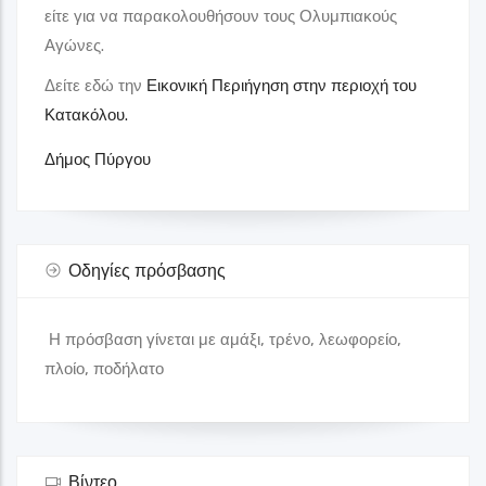
είτε για να παρακολουθήσουν τους Ολυμπιακούς
Αγώνες.
Στάσεις Θεματικών Διαδρομών
Δήμος Πύργου
Δείτε εδώ την
Εικονική Περιήγηση στην περιοχή του
Κατακόλου.
Στάση 9
Δήμος Πύργου
Γκαλερί
Κτήμα Μερκούρη
Οδηγίες πρόσβασης
Το κτήμα Μερκούρη βρίσκεται Δυτικά της Πελοποννήσου, στο
Κορακοχώρι και απέχει μόλις 2 χλμ από το Κατάκολο.
2621041601
Η πρόσβαση γίνεται με αμάξι, τρένο, λεωφορείο,
πλοίο, ποδήλατο
Στάσεις Θεματικών Διαδρομών
Δήμος Πύργου
Βίντεο
Στάση 10