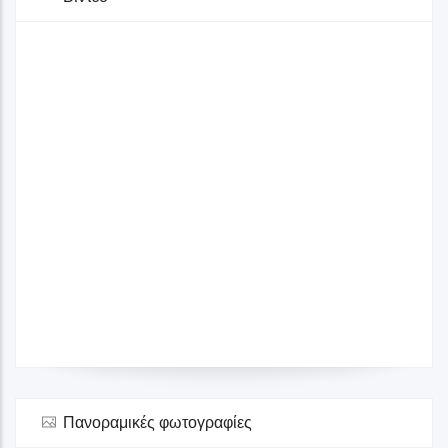
Γκαλερί
Παραλία Κορακοχωρίου
Στάσεις Θεματικών Διαδρομών
Δήμος Πύργου
Στάση 11
Γκαλερί
Λεβεντοχώρι
Στάσεις Θεματικών Διαδρομών
Δήμος Πύργου
Πανοραμικές φωτογραφίες