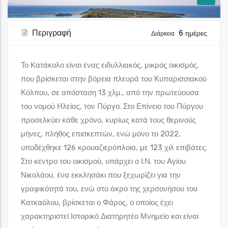
Περιγραφή
6 ημέρες
Διάρκεια
Το Κατάκολο είναι ένας ειδυλλιακός, μικρός οικισμός,
που βρίσκεται στην βόρεια πλευρά του Κυπαρισσιακού
Κόλπου, σε απόσταση 13 χλμ., από την πρωτεύουσα
του νομού Ηλείας, τον Πύργο. Στο Επίνειο του Πύργου
Γκαλερί
προσελκύει κάθε χρόνο, κυρίως κατά τους θερινούς
μήνες, πλήθος επισκεπτών, ενώ μόνο το 2022,
Βουνό Κατακόλου
υποδέχθηκε 126 κρουαζιερόπλοια, με 123 χιλ επιβάτες.
Στο κέντρο του οικισμού, υπάρχει ο Ι.Ν. του Αγίου
Πευκόφυτο και με απέραντη θέα στο Ιόνιο δεσπόζει το
Νικολάου, ένα εκκλησάκι που ξεχωρίζει για την
γραφικότητά του, ενώ στο άκρο της χερσονήσου του
Στάσεις Θεματικών Διαδρομών
Δήμος Πύργου
Κατκαόλου, βρίσκεται ο Φάρος, ο οποίος έχει
χαρακτηριστεί Ιστορικό Διατηρητέο Μνημείο και είναι