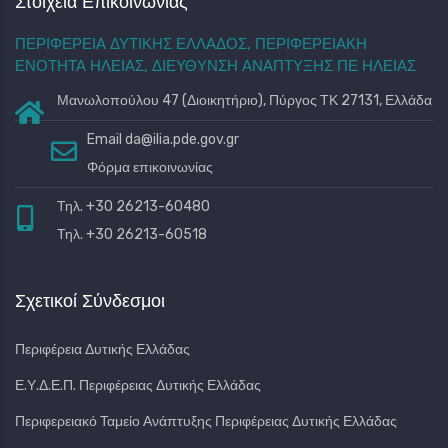
Στοιχεία Επικοινωνίας
2621055088
ΠΕΡΙΦΕΡΕΙΑ ΔΥΤΙΚΗΣ ΕΛΛΑΔΟΣ, ΠΕΡΙΦΕΡΕΙΑΚΗ
Ναοί - Μοναστήρια
ΕΝΟΤΗΤΑ ΗΛΕΙΑΣ, ΔΙΕΥΘΥΝΣΗ ΑΝΑΠΤΥΞΗΣ ΠΕ ΗΛΕΙΑΣ
Δήμος Πύργου
Μανωλοπούλου 47 (Διοικητήριο), Πύργος ΤΚ 27131, Ελλάδα
Email
da@ilia.pde.gov.gr
Στάση 14
Γκαλερί
Βίντεο
Φόρμα επικοινωνίας
Τηλ. +30 26213-60480
Παραλία Σκαφιδιάς
Τηλ. +30 26213-60518
Η παραλία της Σκαφιδιάς είναι ένα φυσικό «κόσμημα»
βορειοδυτικά του Πύργου και κάθε καλοκαίρι ελκύει εκατοντάδες
Σχετικοί Σύνδεσμοι
επισκέπ...
Παραλία Σκαφίδας
Περιφέρεια Δυτικής Ελλάδας
Ε.Υ.Δ.Ε.Π. Περιφέρειας Δυτικής Ελλάδας
Παραλίες
Δήμος Πύργου
Περιφερειακό Ταμείο Ανάπτυξης Περιφέρειας Δυτικής Ελλάδας