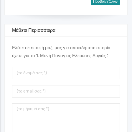
Προβολή Όλων
Μάθετε Περισσότερα
Ελάτε σε επαφή μαζί μας για οποιαδήποτε απορία
έχετε για το 'Ι. Μονή Παναγίας Ελεούσης Λυγιάς '.
Το
όνομά
σας
Το
Email
σας
Το
μήνυμά
σας