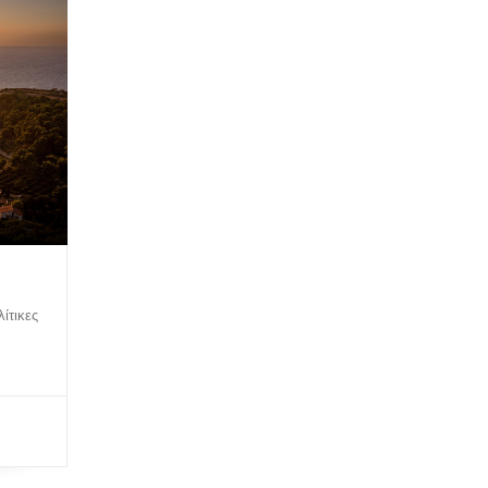
ίτικες