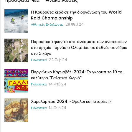
Η Κουρούτα κέρδισε την διοργάνωση του World
Raid Championship
29 Φεβ 24
Αθλητικές Εκδηλώσεις
Παρουσιάστηκαν τα αποτελέσματα των ανασκαφών
στο αρχαίο Γυμνάσιο Ολυμπίας σε διεθνές συνέδριο
στο Σικάγο
22 Φεβ 24
Πολιτιστικά
Πυργιώτικο Καρναβάλι 2024: Το γκρουπ το 10 το…
καλύτερο “Γαλατικό Χωριό”
14 Φεβ 24
Πολιτιστικά
Χαραλάμπεια 2024: «Θρύλοι και Ιστορίες..»
14 Φεβ 24
Πολιτιστικά