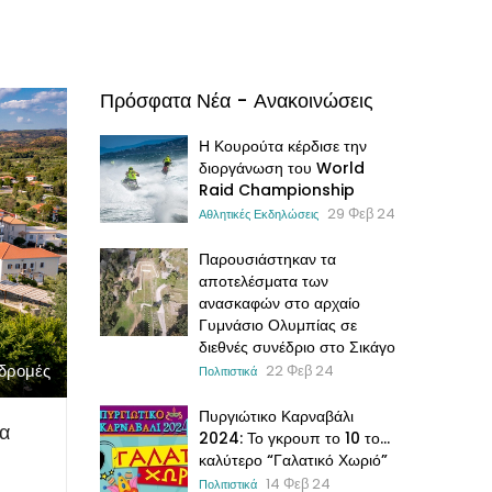
Πρόσφατα Νέα - Ανακοινώσεις
Η Κουρούτα κέρδισε την
διοργάνωση του World
Raid Championship
29 Φεβ 24
Αθλητικές Εκδηλώσεις
Παρουσιάστηκαν τα
αποτελέσματα των
ανασκαφών στο αρχαίο
Γυμνάσιο Ολυμπίας σε
διεθνές συνέδριο στο Σικάγο
22 Φεβ 24
αδρομές
Πολιτιστικά
Πυργιώτικο Καρναβάλι
α
2024: Το γκρουπ το 10 το…
καλύτερο “Γαλατικό Χωριό”
14 Φεβ 24
Πολιτιστικά