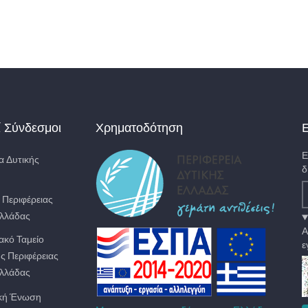
ί Σύνδεσμοι
Χρηματοδότηση
Ε
Ε
α Δυτικής
δ
. Περιφέρειας
Ελλάδας
Α
ακό Ταμείο
ε
ς Περιφέρειας
Ελλάδας
κή Ένωση