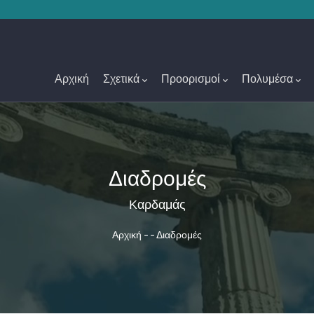
Main
Navigation
Αρχική
Σχετικά
Προορισμοί
Πολυμέσα
Διαδρομές
Καρδαμάς
Breadcrumb
Αρχική
-
-
Διαδρομές