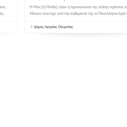
ans,
Η Ήλις (ή Ήλιδα), ήταν η πρωτεύουσα της πόλης-κράτους 
u...
Ηλείων που είχε υπό την κηδεμονία της το Πανελλήνιο Ιερό τ
Δήμος Αρχαίας Ολυμπίας