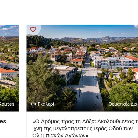
Routes
Γκαλερί
Θεματικές Δι
ces
«Ο Δρόμος προς τη Δόξα: Ακολουθώντας τ
ίχνη της μεγαλοπρεπούς Ιεράς Οδού των
Ολυμπιακών Αγώνων»