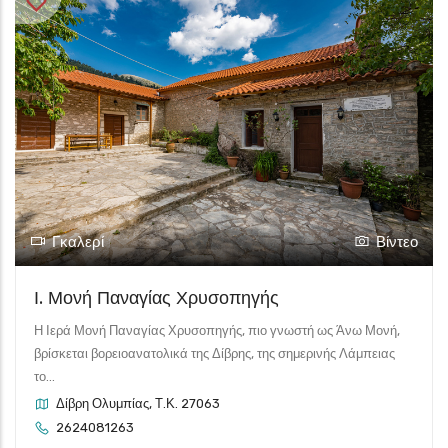
Γκαλερί
Βίντεο
Ι. Μονή Παναγίας Χρυσοπηγής
Η Ιερά Μονή Παναγίας Χρυσοπηγής, πιο γνωστή ως Άνω Μονή,
βρίσκεται βορειοανατολικά της Δίβρης, της σημερινής Λάμπειας
το...
Δίβρη Ολυμπίας, Τ.Κ. 27063
2624081263