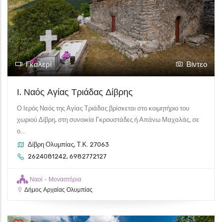
Γκαλερί
Βίντεο
Ι. Ναός Αγίας Τριάδας Δίβρης
Ο Ιερός Ναός της Αγίας Τριάδας βρίσκεται στο κοιμητήριο του
χωριού Δίβρη, στη συνοικία Γκρουστάδες ή Απάνω Μαχαλάς, σε
ο...
Δίβρη Ολυμπίας, Τ.Κ. 27063
2624081242, 6982772127
Ναοί - Μοναστήρια
Δήμος Αρχαίας Ολυμπίας