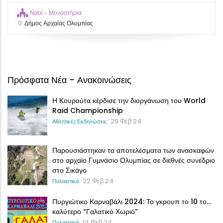
Ναοί - Μοναστήρια
Δήμος Αρχαίας Ολυμπίας
Πρόσφατα Νέα - Ανακοινώσεις
Η Κουρούτα κέρδισε την διοργάνωση του World
Raid Championship
29 Φεβ 24
Αθλητικές Εκδηλώσεις
Παρουσιάστηκαν τα αποτελέσματα των ανασκαφών
στο αρχαίο Γυμνάσιο Ολυμπίας σε διεθνές συνέδριο
στο Σικάγο
22 Φεβ 24
Πολιτιστικά
Πυργιώτικο Καρναβάλι 2024: Το γκρουπ το 10 το…
καλύτερο “Γαλατικό Χωριό”
14 Φεβ 24
Πολιτιστικά