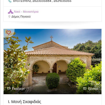
6937239612, 2623035684 , 2621035055
Ναοί - Μοναστήρια
Δήμος Πηνειού
Γκαλερί
Βίντεο
Ι. Μονή Σκαφιδιάς