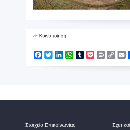
Κοινοποίηση
Facebook
Twitter
LinkedIn
WhatsApp
Tumblr
Pocket
Print
Copy
E
Link
Στοιχεία Επικοινωνίας
Σχετικο