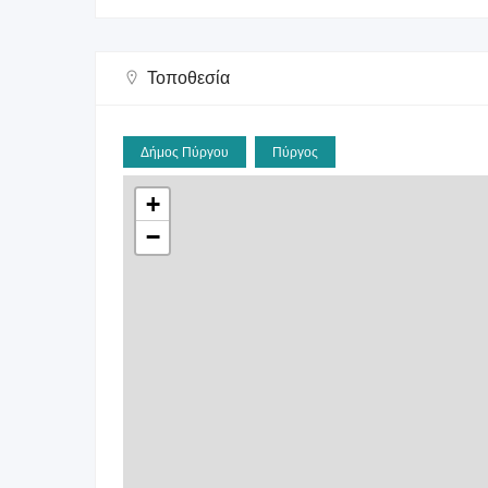
Τοποθεσία
Δήμος Πύργου
Πύργος
+
−