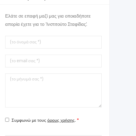
Ελάτε σε επαφή μαζί μας για οποιαδήποτε
απορία έχετε για το 'Ινστιτούτο Σταφίδας'.
Το
όνομά
σας
Το
Email
σας
Το
μήνυμά
σας
Συμφωνώ με τους
όρους χρήσης
.