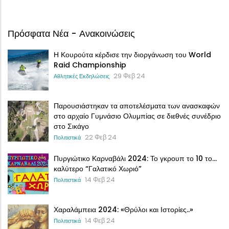
Πρόσφατα Νέα - Ανακοινώσεις
Η Κουρούτα κέρδισε την διοργάνωση του World
Raid Championship
29 Φεβ 24
Αθλητικές Εκδηλώσεις
Παρουσιάστηκαν τα αποτελέσματα των ανασκαφών
στο αρχαίο Γυμνάσιο Ολυμπίας σε διεθνές συνέδριο
στο Σικάγο
22 Φεβ 24
Πολιτιστικά
Πυργιώτικο Καρναβάλι 2024: Το γκρουπ το 10 το…
καλύτερο “Γαλατικό Χωριό”
14 Φεβ 24
Πολιτιστικά
Χαραλάμπεια 2024: «Θρύλοι και Ιστορίες..»
14 Φεβ 24
Πολιτιστικά