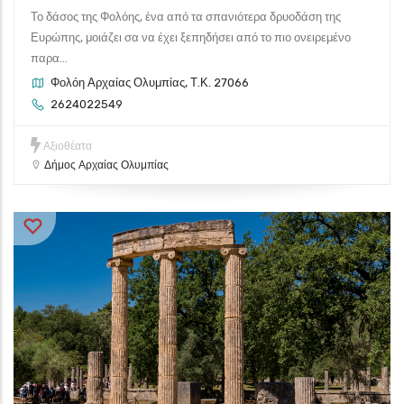
Το δάσος της Φολόης, ένα από τα σπανιότερα δρυοδάση της
Ευρώπης, μοιάζει σα να έχει ξεπηδήσει από το πιο ονειρεμένο
παρα...
Φολόη Αρχαίας Ολυμπίας, Τ.Κ. 27066
2624022549
Αξιοθέατα
Δήμος Αρχαίας Ολυμπίας