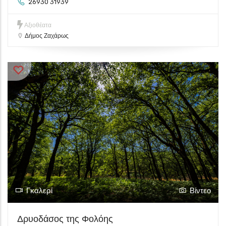
26930 31939
Αξιοθέατα
Δήμος Ζαχάρως
Γκαλερί
Βίντεο
Δρυοδάσος της Φολόης