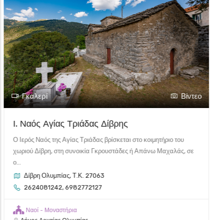
Γκαλερί
Βίντεο
Ι. Ναός Αγίας Τριάδας Δίβρης
Ο Ιερός Ναός της Αγίας Τριάδας βρίσκεται στο κοιμητήριο του
χωριού Δίβρη, στη συνοικία Γκρουστάδες ή Απάνω Μαχαλάς, σε
ο...
Δίβρη Ολυμπίας, Τ.Κ. 27063
2624081242, 6982772127
Ναοί - Μοναστήρια