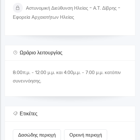
Αστυνομική Διεύθυνση Ηλείας - Α.Τ. Δίβρης -
Εφορεία Αρχαιοτήτων Ηλείας
Ωράριο λειτουργίας
8:00π.μ. - 12:00 μ.μ. και 4:00μ.μ. - 7:00 μ.μ. κατόπιν
συνεννόησης.
Ετικέτες
Δασώδης περιοχή
Ορεινή περιοχή