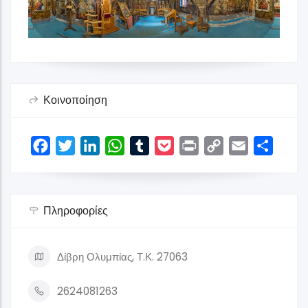
Κοινοποίηση
Facebook
Twitter
LinkedIn
WhatsApp
Tumblr
Pocket
Print
Copy
Email
Share
Link
Πληροφορίες
Δίβρη Ολυμπίας, Τ.Κ. 27063
2624081263