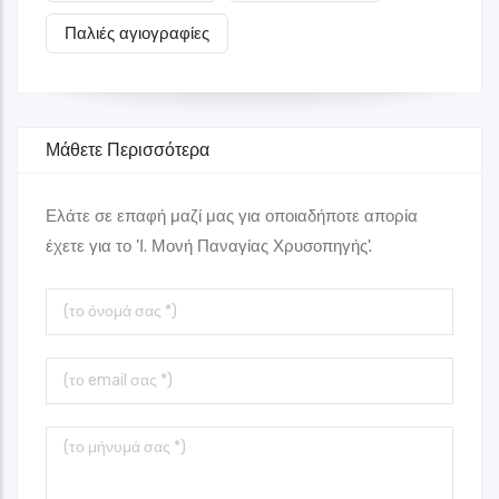
Παλιές αγιογραφίες
Μάθετε Περισσότερα
Ελάτε σε επαφή μαζί μας για οποιαδήποτε απορία
έχετε για το 'Ι. Μονή Παναγίας Χρυσοπηγής'.
Το
όνομά
σας
Το
Email
σας
Το
μήνυμά
σας