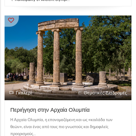
Γκαλερί
Θεματικές Διαδρομές
Περιήγηση στην Αρχαία Ολυμπία
Η Αρχαία Ολυμπία, η επονομαζόμενη και ως «κοιλάδα των
θεών», είναι ένας από τους πιο γνωστούς και δημοφιλείς
προορισμούς...