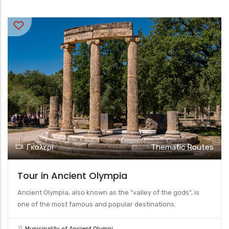
Γκαλερί
Thematic Routes
Tour in Ancient Olympia
Ancient Olympia, also known as the "valley of the gods", is
one of the most famous and popular destinations.
Municipality of Ancient Olympi...