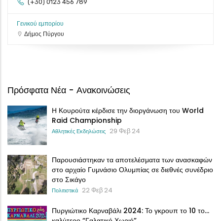
(+30) 0123 456 789
Γενικού εμπορίου
Δήμος Πύργου
Πρόσφατα Νέα - Ανακοινώσεις
Η Κουρούτα κέρδισε την διοργάνωση του World
Raid Championship
29 Φεβ 24
Αθλητικές Εκδηλώσεις
Παρουσιάστηκαν τα αποτελέσματα των ανασκαφών
στο αρχαίο Γυμνάσιο Ολυμπίας σε διεθνές συνέδριο
στο Σικάγο
22 Φεβ 24
Πολιτιστικά
Πυργιώτικο Καρναβάλι 2024: Το γκρουπ το 10 το…
καλύτερο “Γαλατικό Χωριό”